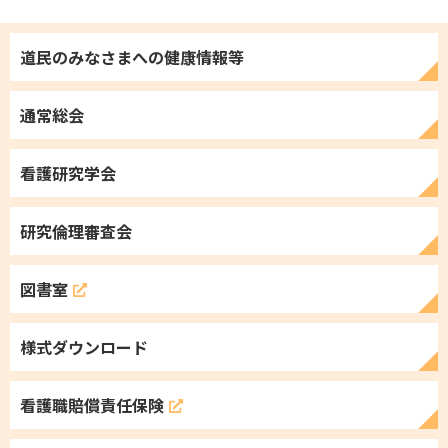
北海道医師会よりお知らせ
「令和8年度北海道小児救急医療地域研修会」の開催について
道民のみなさまへの
健康情報等
受講料：無料
受講定員：各会場50名程度（
全道８カ所で実施
）
通常総会
2026年08月06日
看護研究学会
イベント・その他
研究倫理審査会
2026年度北海道看護研究学会 企業製品デモンストレーションの
チラシを掲載しました。
図書室
2026年08月05日
様式ダウンロード
イベント・その他
北海道大学病院HOPPIE（北海道周生期医療救急支援の会）主催
看護職
賠償責任保険
HAG（避難所運営ゲーム）✕AIで学ぶ災害時の母子・要配慮者支援
の開催について