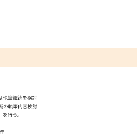
は執筆継続を検討
識の執筆内容検討
】を行う。
行