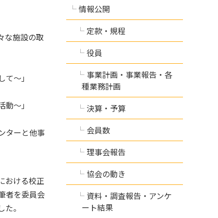
情報公開
定款・規程
々な施設の取
役員
事業計画・事業報告・各
して～」
種業務計画
活動～」
決算・予算
会員数
ンターと他事
理事会報告
協会の動き
における校正
筆者を委員会
資料・調査報告・アンケ
ート結果
した。