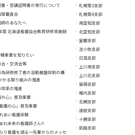
証書・受講証明書の発行について
札幌第3支部
倫理審査会
札幌第4支部
護師のあなたへ
南空知支部
5年度 北海道看護協会教育研修実施録
北空知支部
室蘭支部
苫小牧支部
各種事業を知りたい
日高支部
集会・交流会等
上川南支部
行為研修修了者の活動基盤体制の構
上川北支部
かかる取り組みの推進
留萌支部
方改革の推進
稚内支部
護の心」普及事業
北網支部
看護の心」普及事業
遠紋支部
れあい看護体験
十勝支部
まれ未来の看護師さん!!
釧路支部
らり看護を語る～先輩からのメッセ