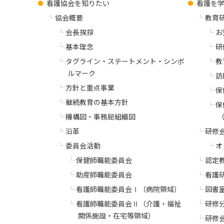
看護協会を知りたい
看護を
協会概要
教育
会長挨拶
お
基本理念
研
タグライン・ステートメント・シンボ
教
ルマーク
訪
方針と重点事業
保
継続教育の基本方針
保
機構図・事務局組織図
沿革
研修
委員会活動
オ
保健師職能委員会
認定
助産師職能委員会
看護
看護師職能委員会Ⅰ（病院領域）
図書
看護師職能委員会Ⅱ（介護・福祉
研修
関係施設・在宅等領域）
研修