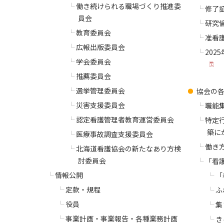
働き続けられる職場づくり推進委
修了
員会
研究
教育委員会
准看
広報出版委員会
202
学会委員会
推薦委員会
選挙管理委員会
協会の
災害支援委員会
職能
認定看護管理者教育運営委員会
特定
築に
医療事故調査支援委員会
働き
北海道看護協会の新たなあり方検
討委員会
「看
情報公開
「
定款・規程
ふ
役員
集
事業計画・事業報告・各種業務計画
き