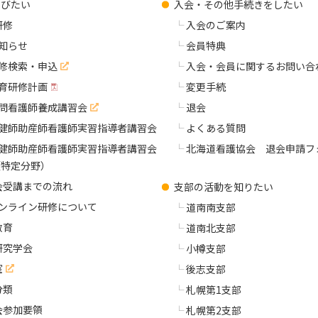
学びたい
入会・その他手続きをしたい
研修
入会のご案内
知らせ
会員特典
修検索・申込
入会・会員に関するお問い合
育研修計画
変更手続
問看護師養成講習会
退会
健師助産師看護師実習指導者講習会
よくある質問
健師助産師看護師実習指導者講習会
北海道看護協会 退会申請フ
（特定分野）
会受講までの流れ
支部の活動を知りたい
ンライン研修について
道南南支部
教育
道南北支部
研究学会
小樽支部
室
後志支部
分類
札幌第1支部
会参加要領
札幌第2支部