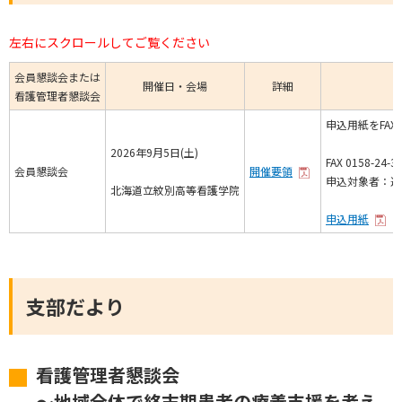
左右にスクロールしてご覧ください
会員懇談会または
開催日・会場
詳細
看護管理者懇談会
申込用紙をFA
2026年9月5日(土)
FAX 0158-24-3
会員懇談会
開催要領
申込対象者：遠
北海道立紋別高等看護学院
申込用紙
支部だより
看護管理者懇談会
～地域全体で終末期患者の療養支援を考え