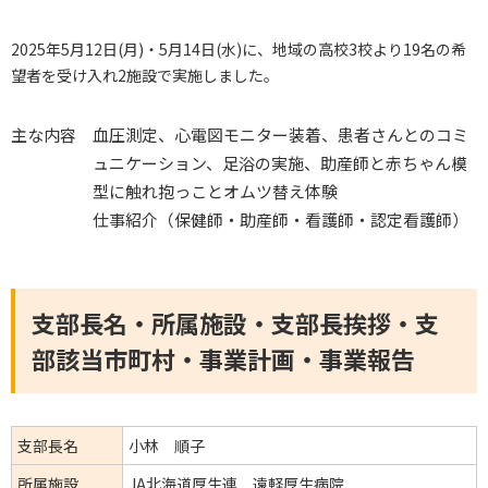
2025年5月12日(月)・5月14日(水)に、地域の高校3校より19名の希
望者を受け入れ2施設で実施しました。
主な内容
血圧測定、心電図モニター装着、患者さんとのコミ
ュニケーション、足浴の実施、助産師と赤ちゃん模
型に触れ抱っことオムツ替え体験
仕事紹介（保健師・助産師・看護師・認定看護師）
支部長名・所属施設・支部長挨拶・支
部該当市町村・事業計画・事業報告
支部長名
小林 順子
所属施設
JA北海道厚生連 遠軽厚生病院