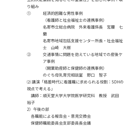
り組み
①
経済的困難な男性事例
（看護師と社会福祉士の連携事例）
名寄市立総合病院 外来看護係長 宮腰 七
蘭
名寄市地域包括支援センター所長・社会福祉
士 山崎 大樹
②
交通事情に問題を抱えている地域での産後ケ
ア事例
（開業助産師と保健師の連携事例）
のぐち母乳育児相談室 野口 智子
⑵ 講演「格差時代に看護職に求められる役割：SDHの
視点で考える」
講師：順天堂大学大学院医学研究科 教授 武田
裕子
2）午後の部
各職能による報告会・意見交換会
保健師職能委員会支部委員長会議