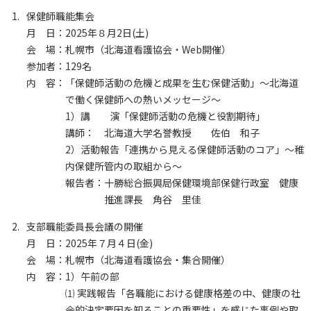
保健師職能集会
月 日：
2025年８月2日(土)
会 場：
札幌市（北海道看護協会・Web開催）
参加者：
129名
内 容：
「保健師活動の危機と成果を生む保健活動」～北海道
で働く保健師への熱いメッセージ～
1）講 演「保健師活動の危機と役割期待」
講師：
北海道大学名誉教授 佐伯 和子
2）活動報告「連携から見える保健師活動のコア」～稚
内保健所管内の取組から～
報告者：
十勝総合振興局保健環境部保健行政室 健康
推進課長 角谷 里佳
支部職能委員長会議の開催
月 日：
2025年７月４日(金)
会 場：
札幌市（北海道看護協会・集合開催）
内 容：
1）午前の部
⑴ 実践報告「各職能における健康格差の中、健康の社
会的決定要因を知ることの重要性」を感じた事例や取