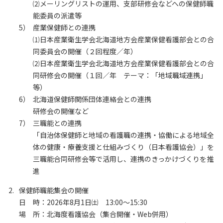
⑵メーリングリストの運用、支部研修会などへの保健師職
能委員の派遣等
5）
産業保健師との連携
⑴日本産業衛生学会北海道地方会産業保健看護部会との合
同委員会の開催（２回程度／年）
⑵日本産業衛生学会北海道地方会産業保健看護部会との合
同研修会の開催（１回／年 テーマ：「地域職域連携」
等）
6）
北海道保健師関係団体連絡会との連携
研修会の開催など
7）
三職能との連携
「自治体保健師と地域の看護職の連携・協働による地域全
体の健康・療養支援と仕組みづくり（日本看護協会）」を
三職能合同研修会等で活用し、連携のきっかけづくりを推
進
保健師職能集会の開催
日 時：
2026年8月1日㈯ 13:00～15:30
場 所：
北海度看護協会（集合開催・Web併用）