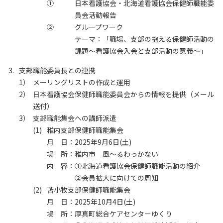
①
日本看護協会・北海道看護協会保健師職能委
員会活動報告
②
グループワーク
テーマ：「職場、支部の抱える保健師活動の
課題～看護協会入会と支部活動の意義～」
支部職能委員長との連携
1）
メーリングリストの作成と運用
2）
日本看護協会保健師職能委員会からの情報を提供（メール
送付）
3）
支部職能集会への講師派遣
(1)
稚内支部保健師職能集会
月 日：
2025年9月6日(土)
場 所：
稚内市 風～るわっかない
内 容：
①北海道看護協会保健師職能活動の紹介
②会員拡大に向けての周知
(2)
苫小牧支部保健師職能集会
月 日：
2025年10月4日(土)
場 所：
厚真町総合ケアセンターゆくり