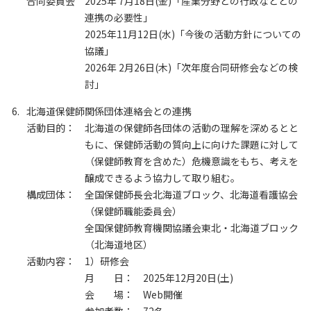
合同委員会
2025年 7月18日(金)「産業分野との行政などとの
連携の必要性」
2025年11月12日(水)「今後の活動方針についての
協議」
2026年 2月26日(木)「次年度合同研修会などの検
討」
北海道保健師関係団体連絡会との連携
活動目的：
北海道の保健師各団体の活動の理解を深めるとと
もに、保健師活動の質向上に向けた課題に対して
（保健師教育を含めた）危機意識をもち、考えを
醸成できるよう協力して取り組む。
構成団体：
全国保健師長会北海道ブロック、北海道看護協会
（保健師職能委員会）
全国保健師教育機関協議会東北・北海道ブロック
（北海道地区）
活動内容：
1）研修会
月 日：
2025年12月20日(土)
会 場：
Web開催