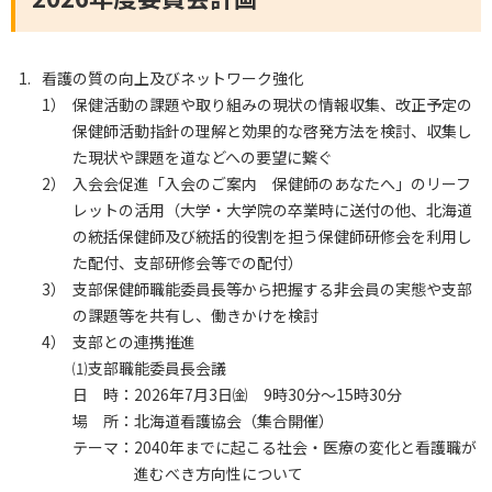
看護の質の向上及びネットワーク強化
1）
保健活動の課題や取り組みの現状の情報収集、改正予定の
保健師活動指針の理解と効果的な啓発方法を検討、収集し
た現状や課題を道などへの要望に繋ぐ
2）
入会会促進「入会のご案内 保健師のあなたへ」のリーフ
レットの活用（大学・大学院の卒業時に送付の他、北海道
の統括保健師及び統括的役割を担う保健師研修会を利用し
た配付、支部研修会等での配付）
3）
支部保健師職能委員長等から把握する非会員の実態や支部
の課題等を共有し、働きかけを検討
4）
支部との連携推進
⑴支部職能委員長会議
日 時：
2026年7月3日㈮ 9時30分～15時30分
場 所：
北海道看護協会（集合開催）
テーマ：
2040年までに起こる社会・医療の変化と看護職が
進むべき方向性について