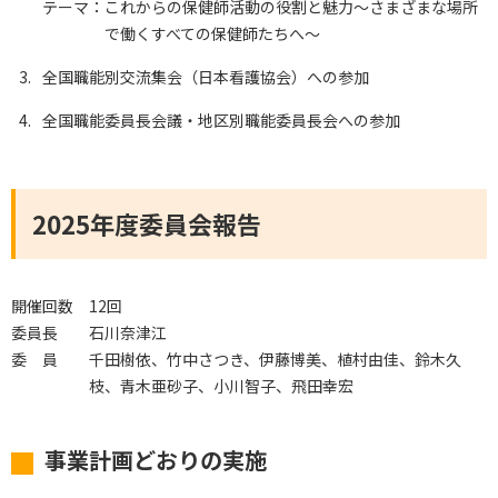
テーマ：
これからの保健師活動の役割と魅力～さまざまな場所
で働くすべての保健師たちへ～
全国職能別交流集会（日本看護協会）への参加
全国職能委員長会議・地区別職能委員長会への参加
2025年度委員会報告
開催回数
12回
委員長
石川奈津江
委 員
千田樹依、竹中さつき、伊藤博美、植村由佳、鈴木久
枝、青木亜砂子、小川智子、飛田幸宏
事業計画どおりの実施