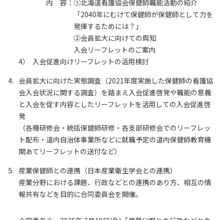
内 容：
①北海道看護協会保健師職能活動の紹介
「2040年にむけて保健師が保健師として力を
発揮するためには？」
②会員拡大に向けての周知
入会リーフレットのご案内
4）
入会促進向けリーフレットの活用検討
会員拡大に向けた実態調査（2021年度実施した保健師の看護協
会入会状況に関する調査）を踏まえ入会促進啓発や職能の意義
と入会を促す内容としたリーフレットを活用しての入会促進啓
発
（各種研修会・統括保健師研修・各支部研修会でのリーフレッ
ト配布・道内自治体事業所などに就職予定の道内保健師教育機
関あてリーフレットの送付など）
産業保健師との連携（日本産業衛生学会との連携）
産業分野における課題、行政などとの連携のあり方、相互の情
報共有などを目的に合同委員会を開催。