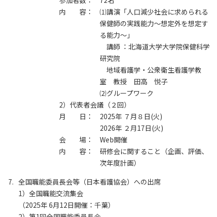
参加者数：
72名
内 容：
⑴講演「人口減少社会に求められる
保健師の実践能力～想定外を想定す
る能力～」
講師 ：北海道大学大学院保健科学
研究院
地域看護学・公衆衛生看護学教
室 教授 田高 悦子
⑵グループワーク
2）代表者会議（２回）
月 日：
2025年 ７月８日(火)
2026年 ２月17日(火)
会 場：
Web開催
内 容：
研修会に関すること（企画、評価、
次年度計画）
全国職能委員長会等（日本看護協会）への出席
1）全国職能交流集会
（2025年 6月12日開催：千葉）
2）第1回全国職能委員長会